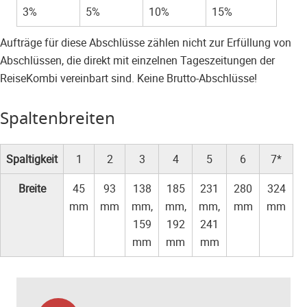
3%
5%
10%
15%
Aufträge für diese Abschlüsse zählen nicht zur Erfüllung von
Abschlüssen, die direkt mit einzelnen Tageszeitungen der
ReiseKombi vereinbart sind. Keine Brutto-Abschlüsse!
Spaltenbreiten
Spaltigkeit
1
2
3
4
5
6
7*
Breite
45
93
138
185
231
280
324
mm
mm
mm,
mm,
mm,
mm
mm
159
192
241
mm
mm
mm